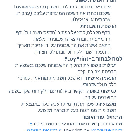
הגדר העדפות שפה:
עברו אל הגדרות > קבלה בחשבון Loyverse.com
שלכם ובחרו את השפה המועדפת עליכם (ערבית,
צרפתית או אנגלית).
הדפסת חשבוניות:
בדף הקבלה, לחץ על כפתור "הדפס חשבונית". דף
חדש ייפתח, ובו תוצג החשבונית המלאה.
התאם אישית את החשבונית על ידי עריכת תאריך
ההנפקה, שם הלקוח וכתובתו לפי הצורך.
למה לבחור ב-LoyPrint?
יעילות
: פשטו את תהליך החשבוניות שלכם באמצעות
הדפסה מהירה וקלה.
התאמה אישית
: ודא שכל חשבונית מותאמת לפרטי
הלקוח ולהעדפותיו.
גמישות בשפה
: תקשר ביעילות עם הלקוחות שלך בשפה
המועדפת עליהם.
מקצועיות
: שפר את תדמית העסק שלך באמצעות
חשבוניות ממותגות בעלות מראה מקצועי.
התחילו עוד היום!
שנו את הדרך שבה אתם מטפלים בחשבוניות ב
-
Loyverse.com
עם LoyPrint.
הורידו את תוסף ה-