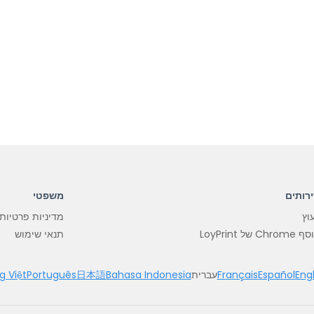
רותים
משפטי
עוץ
מדיניות פרטיות
Chro של LoyPrint
תנאי שימוש
Engl
Español
Français
עברית
Bahasa Indonesia
日本語
Português
g Việt