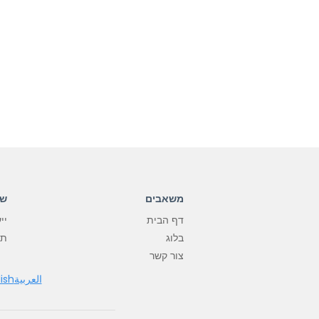
משאבים
שי
דף הבית
יי
בלוג
תוסף me
צור קשר
العربية
ish