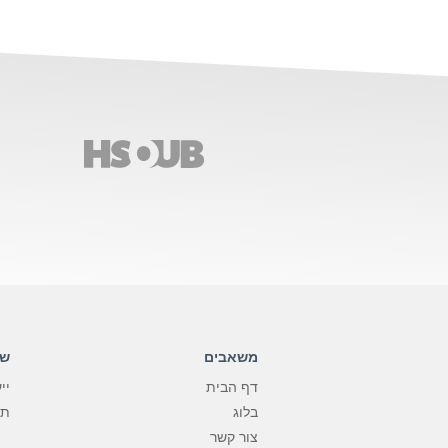
משאבים
שי
דף הבית
יי
בלוג
תוסף me
צור קשר