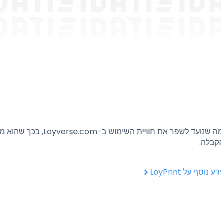
LoyPrint היא תוסף Chrome רב-עוצמה שנועד לשפר את חוויית השימוש ב
קבלה.
 נוסף על LoyPrint