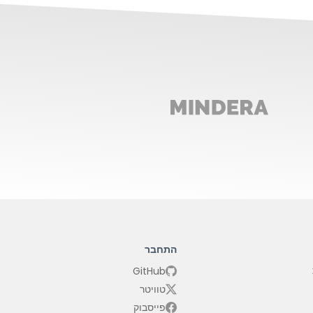
התחבר
GitHub
טוויטר
פייסבוק