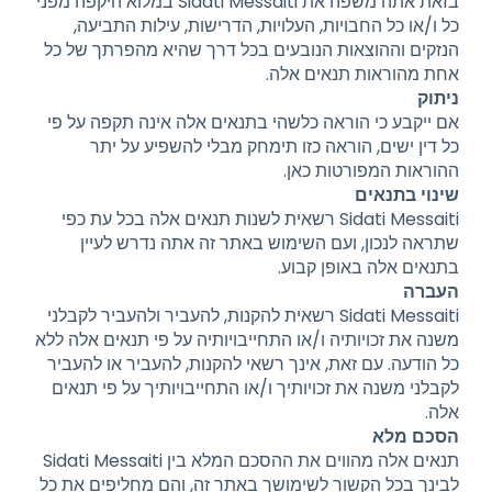
בזאת אתה משפה את Sidati Messaiti במלוא היקפה מפני
כל ו/או כל החבויות, העלויות, הדרישות, עילות התביעה,
הנזקים וההוצאות הנובעים בכל דרך שהיא מהפרתך של כל
אחת מהוראות תנאים אלה.
ניתוק
אם ייקבע כי הוראה כלשהי בתנאים אלה אינה תקפה על פי
כל דין ישים, הוראה כזו תימחק מבלי להשפיע על יתר
ההוראות המפורטות כאן.
שינוי בתנאים
Sidati Messaiti רשאית לשנות תנאים אלה בכל עת כפי
שתראה לנכון, ועם השימוש באתר זה אתה נדרש לעיין
בתנאים אלה באופן קבוע.
העברה
Sidati Messaiti רשאית להקנות, להעביר ולהעביר לקבלני
משנה את זכויותיה ו/או התחייבויותיה על פי תנאים אלה ללא
כל הודעה. עם זאת, אינך רשאי להקנות, להעביר או להעביר
לקבלני משנה את זכויותיך ו/או התחייבויותיך על פי תנאים
אלה.
הסכם מלא
תנאים אלה מהווים את ההסכם המלא בין Sidati Messaiti
לבינך בכל הקשור לשימושך באתר זה, והם מחליפים את כל