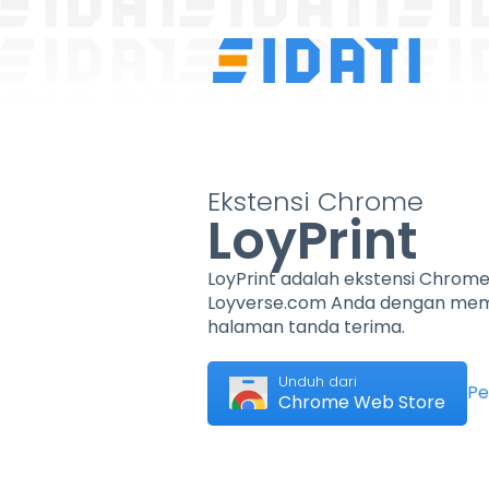
Ekstensi Chrome
LoyPrint
LoyPrint adalah ekstensi Chro
Loyverse.com Anda dengan memu
halaman tanda terima.
Unduh dari
Pe
Chrome Web Store