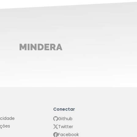
Conectar
acidade
Github
ições
Twitter
Facebook