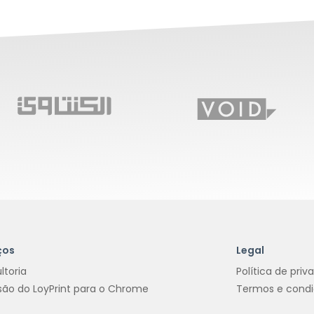
ços
Legal
ltoria
Política de priv
são do LoyPrint para o Chrome
Termos e cond