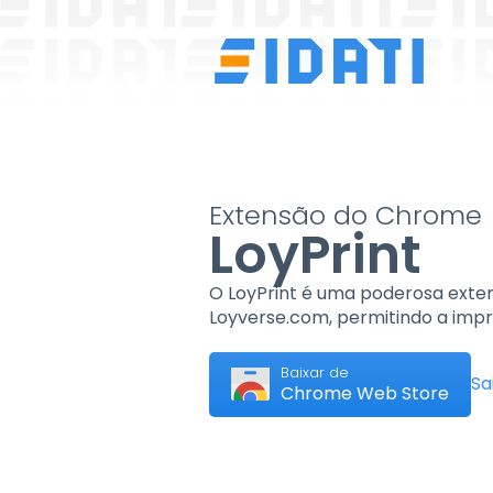
Extensão do Chrome
LoyPrint
O LoyPrint é uma poderosa exte
Loyverse.com, permitindo a impr
Baixar de
Sa
Chrome Web Store